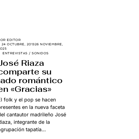
POR
EDITOR
24 OCTUBRE, 2013
26 NOVIEMBRE,
025
ENTREVISTAS
/
SONIDOS
José Riaza
comparte su
lado romántico
en «Gracias»
El folk y el pop se hacen
presentes en la nueva faceta
del cantautor madrileño José
Riaza, integrante de la
agrupación tapatía…