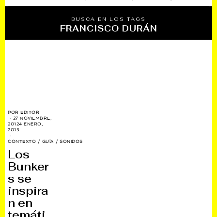
BUSCA EN LOS TAGS
FRANCISCO DURÁN
POR
EDITOR
27 NOVIEMBRE,
2012
4 ENERO,
2013
CONTEXTO
/
GUÍA
/
SONIDOS
Los
Bunker
s se
inspira
n en
temáti