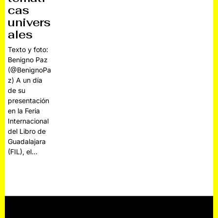
cas
univers
ales
Texto y foto:
Benigno Paz
(@BenignoPa
z) A un día
de su
presentación
en la Feria
Internacional
del Libro de
Guadalajara
(FIL), el…