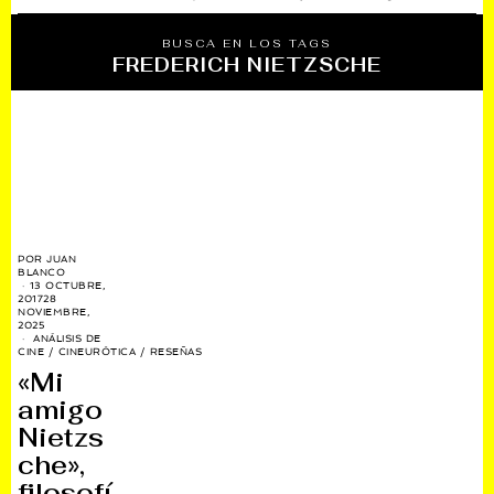
BUSCA EN LOS TAGS
FREDERICH NIETZSCHE
POR
JUAN
BLANCO
13 OCTUBRE,
2017
28
NOVIEMBRE,
2025
ANÁLISIS DE
CINE
/
CINEURÓTICA
/
RESEÑAS
«Mi
amigo
Nietzs
che»,
filosofí