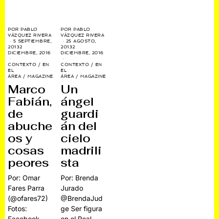
POR
PABLO
POR
PABLO
VÁZQUEZ RIVERA
VÁZQUEZ RIVERA
5 SEPTIEMBRE,
25 AGOSTO,
2013
2
2013
2
DICIEMBRE, 2016
DICIEMBRE, 2016
CONTEXTO
/
EN
CONTEXTO
/
EN
EL
EL
ÁREA
/
MAGAZINE
ÁREA
/
MAGAZINE
Marco
Un
Fabián,
ángel
de
guardi
abuche
án del
os y
cielo
cosas
madrili
peores
sta
Por: Omar
Por: Brenda
Fares Parra
Jurado
(@ofares72)
@BrendaJud
Fotos:
ge Ser figura
Facebook
en el Real