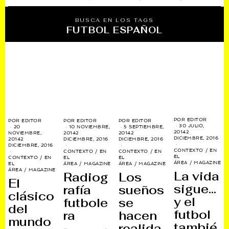
BUSCA EN LOS TAGS
FUTBOL ESPAÑOL
POR
EDITOR
POR
EDITOR
POR
EDITOR
POR
EDITOR
30 JULIO,
20
10 NOVIEMBRE,
5 SEPTIEMBRE,
2014
2
NOVIEMBRE,
2014
2
2014
2
DICIEMBRE, 2016
2014
2
DICIEMBRE, 2016
DICIEMBRE, 2016
DICIEMBRE, 2016
CONTEXTO
/
EN
CONTEXTO
/
EN
CONTEXTO
/
EN
EL
CONTEXTO
/
EN
EL
EL
ÁREA
/
MAGAZINE
EL
ÁREA
/
MAGAZINE
ÁREA
/
MAGAZINE
ÁREA
/
MAGAZINE
La vida
Radiog
Los
El
sigue…
rafía
sueños
clásico
y el
futbole
se
del
futbol
ra
hacen
mundo
tambié
realida