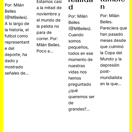
Estamos casi
n
Por: Milán
d
a la mitad de
Beiles
noviembre y
Por: Milán
Por: Milán
(@MBeiles).
el mundo de
Beiles.
Beiles
A lo largo de
la pelota no
Pareciera que
(@MBeiles).
la historia, el
para de
han pasado
Cuando
futbol como
correr. Por:
meses desde
somos
representant
Milán Beiles.
que culminó
pequeños,
e del
Poco a…
la Copa del
todos en ese
deporte, ha
Mundo y la
momento de
dado y
depresión
nuestras
mostrado
post-
vidas nos
señales de…
mundialista
hemos
en la que…
preguntado
¿qué
queremos ser
de
grandes?…