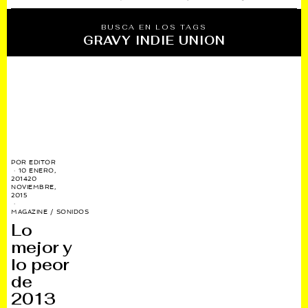
BUSCA EN LOS TAGS
GRAVY INDIE UNION
POR
EDITOR
10 ENERO,
2014
20
NOVIEMBRE,
2015
MAGAZINE
/
SONIDOS
Lo
mejor y
lo peor
de
2013