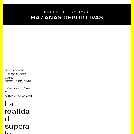
BUSCA EN LOS TAGS
HAZAÑAS DEPORTIVAS
POR
EDITOR
2 OCTUBRE,
2014
2
DICIEMBRE, 2016
CONTEXTO
/
EN
EL
ÁREA
/
MAGAZINE
La
realida
d
supera
la