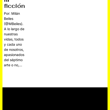
ficción
Por: Milán
Beiles
(@MBeiles).
A lo largo de
nuestras
vidas, todos
y cada uno
de nosotros,
apasionados
del séptimo
arte o no,…