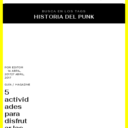
BUSCA EN LOS TAGS
HISTORIA DEL PUNK
POR
EDITOR
14 ABRIL,
2017
27 ABRIL,
2017
GUÍA
/
MAGAZINE
5
activid
ades
para
disfrut