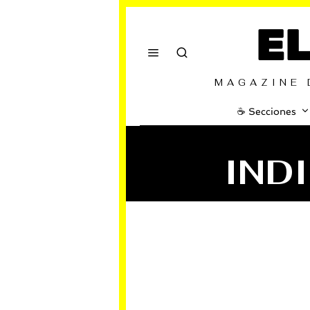
E
MAGAZINE 
☕️ Secciones
IND