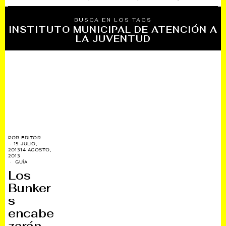
BUSCA EN LOS TAGS
INSTITUTO MUNICIPAL DE ATENCIÓN A
LA JUVENTUD
POR
EDITOR
15 JULIO,
2013
14 AGOSTO,
2013
GUÍA
Los
Bunker
s
encabe