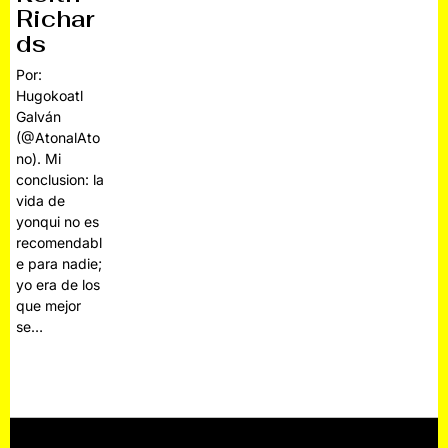
Richar
ds
Por:
Hugokoatl
Galván
(@AtonalAto
no). Mi
conclusion: la
vida de
yonqui no es
recomendabl
e para nadie;
yo era de los
que mejor
se…