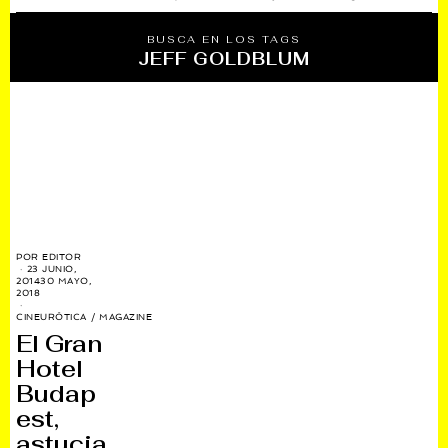
BUSCA EN LOS TAGS
JEFF GOLDBLUM
POR
EDITOR
23 JUNIO,
2014
30 MAYO,
2018
CINEURÓTICA
/
MAGAZINE
El Gran
Hotel
Budap
est,
astucia