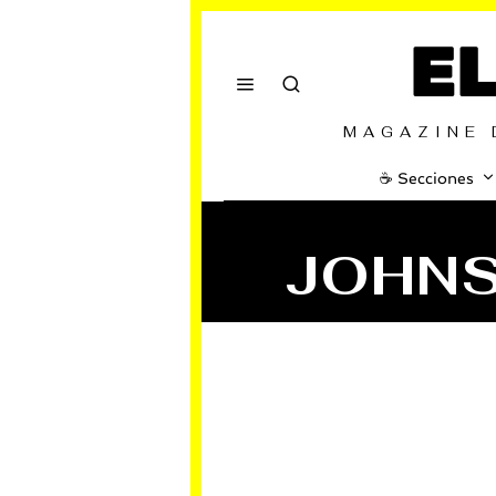
E
MAGAZINE 
☕️ Secciones
JOHNS