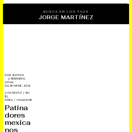
BUSCA EN LOS TAGS
JORGE MARTÍNEZ
POR
EDITOR
2 FEBRERO,
2014
2
DICIEMBRE, 2016
CONTEXTO
/
EN
EL
ÁREA
/
MAGAZINE
Patina
dores
mexica
nos