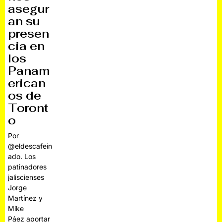
asegur
an su
presen
cia en
los
Panam
erican
os de
Toront
o
Por
@eldescafein
ado. Los
patinadores
jaliscienses
Jorge
Martínez y
Mike
Páez aportar