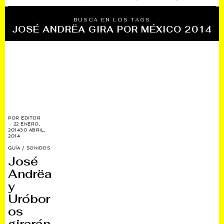
BUSCA EN LOS TAGS
JOSÉ ANDRËA GIRA POR MÉXICO 2014
POR
EDITOR
22 ENERO,
2014
30 ABRIL,
2014
GUÍA
/
SONIDOS
José
Andrëa
y
Uróbor
os