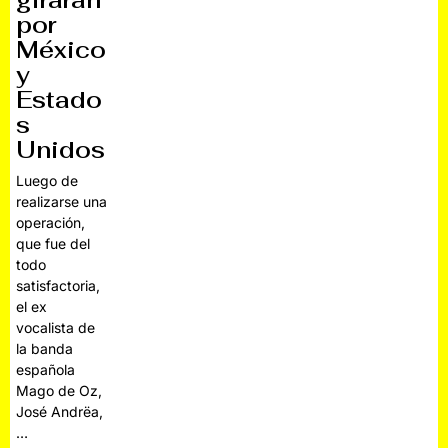
girarán
por
México
y
Estado
s
Unidos
Luego de
realizarse una
operación,
que fue del
todo
satisfactoria,
el ex
vocalista de
la banda
española
Mago de Oz,
José Andrëa,
…