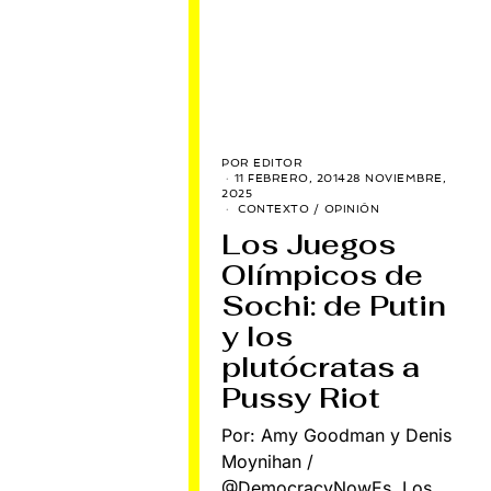
POR
EDITOR
11 FEBRERO, 2014
28 NOVIEMBRE,
2025
CONTEXTO
/
OPINIÓN
Los Juegos
Olímpicos de
Sochi: de Putin
y los
plutócratas a
Pussy Riot
Por: Amy Goodman y Denis
Moynihan /
@DemocracyNowEs. Los