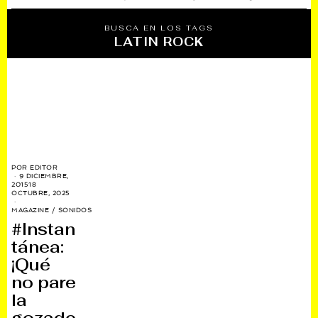
BUSCA EN LOS TAGS
LATIN ROCK
POR
EDITOR
9 DICIEMBRE,
2015
18
OCTUBRE, 2025
MAGAZINE
/
SONIDOS
#Instan
tánea:
¡Qué
no pare
la