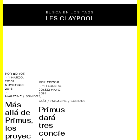
BUSCA EN LOS TAGS
LES CLAYPOOL
POR
EDITOR
1 MARZO,
2016
2
POR
EDITOR
NOVIEMBRE,
11 FEBRERO,
2016
2013
22 MAYO,
2014
MAGAZINE
/
SONIDOS
GUÍA
/
MAGAZINE
/
SONIDOS
Más
Primus
allá de
dará
Primus,
tres
los
concie
proyec