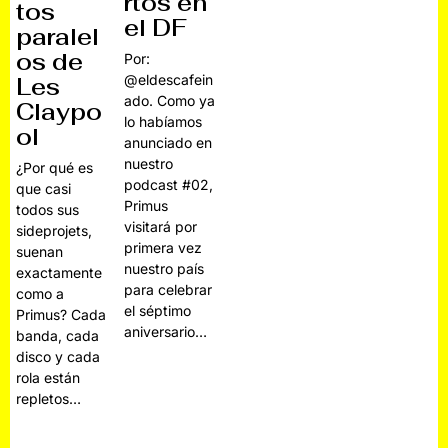
rtos en
tos
el DF
paralel
os de
Por:
@eldescafein
Les
ado. Como ya
Claypo
lo habíamos
ol
anunciado en
nuestro
¿Por qué es
podcast #02,
que casi
Primus
todos sus
visitará por
sideprojets,
primera vez
suenan
nuestro país
exactamente
para celebrar
como a
el séptimo
Primus? Cada
aniversario…
banda, cada
disco y cada
rola están
repletos…