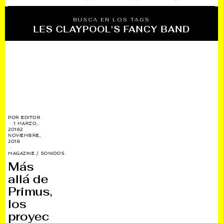
BUSCA EN LOS TAGS
LES CLAYPOOL'S FANCY BAND
POR
EDITOR
1 MARZO,
2016
2
NOVIEMBRE,
2016
MAGAZINE
/
SONIDOS
Más
allá de
Primus,
los
proyec