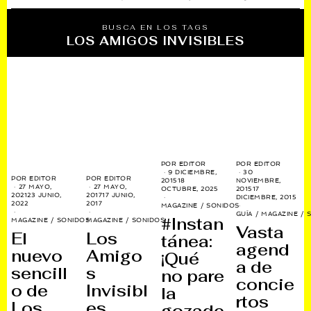
BUSCA EN LOS TAGS
LOS AMIGOS INVISIBLES
POR
EDITOR
POR
EDITOR
9 DICIEMBRE,
30
POR
EDITOR
POR
EDITOR
2015
18
NOVIEMBRE,
27 MAYO,
27 MAYO,
OCTUBRE, 2025
2015
17
2021
23 JUNIO,
2017
17 JUNIO,
DICIEMBRE, 2015
2022
2017
MAGAZINE
/
SONIDOS
GUÍA
/
MAGAZINE
/
#Instan
MAGAZINE
/
SONIDOS
MAGAZINE
/
SONIDOS
Vasta
El
Los
tánea:
agend
nuevo
Amigo
¡Qué
a de
sencill
s
no pare
concie
o de
Invisibl
la
rtos
Los
es,