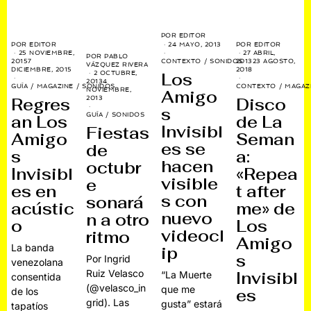
POR
EDITOR
POR
EDITOR
POR
EDITOR
24 MAYO, 2013
25 NOVIEMBRE,
27 ABRIL,
POR
PABLO
2015
7
2013
23 AGOSTO,
CONTEXTO
/
SONIDOS
VÁZQUEZ RIVERA
DICIEMBRE, 2015
2018
2 OCTUBRE,
Los
2013
4
GUÍA
/
MAGAZINE
/
SONIDOS
CONTEXTO
/
MAGAZ
NOVIEMBRE,
Amigo
Regres
Disco
2013
s
GUÍA
/
SONIDOS
an Los
de La
Invisibl
Fiestas
Amigo
Seman
es se
de
s
a:
hacen
octubr
Invisibl
«Repea
visible
e
es en
t after
s con
sonará
acústic
me» de
nuevo
n a otro
o
Los
videocl
ritmo
Amigo
La banda
ip
s
Por Ingrid
venezolana
Ruiz Velasco
Invisibl
“La Muerte
consentida
(@velasco_in
que me
de los
es
grid). Las
gusta” estará
tapatíos