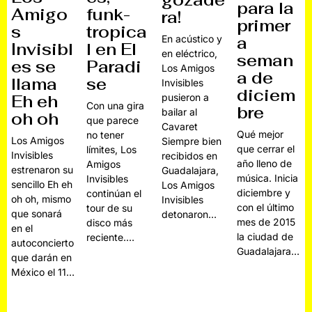
gozade
para la
Amigo
funk-
ra!
primer
s
tropica
En acústico y
a
Invisibl
l en El
en eléctrico,
seman
es se
Paradi
Los Amigos
a de
llama
se
Invisibles
diciem
Eh eh
pusieron a
Con una gira
bre
bailar al
oh oh
que parece
Cavaret
Qué mejor
no tener
Los Amigos
Siempre bien
que cerrar el
límites, Los
Invisibles
recibidos en
año lleno de
Amigos
estrenaron su
Guadalajara,
música. Inicia
Invisibles
sencillo Eh eh
Los Amigos
diciembre y
continúan el
oh oh, mismo
Invisibles
con el último
tour de su
que sonará
detonaron…
mes de 2015
disco más
en el
la ciudad de
reciente.…
autoconcierto
Guadalajara…
que darán en
México el 11…