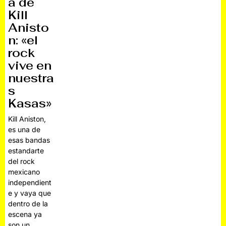
a de
Kill
Anisto
n: «el
rock
vive en
nuestra
s
Kasas»
Kill Aniston,
es una de
esas bandas
estandarte
del rock
mexicano
independient
e y vaya que
dentro de la
escena ya
son un…