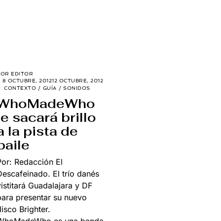
POR
EDITOR
8 OCTUBRE, 2012
12 OCTUBRE, 2012
CONTEXTO
/
GUÍA
/
SONIDOS
WhoMadeWho
le sacará brillo
a la pista de
baile
Por: Redacción El
Descafeinado. El trío danés
vistitará Guadalajara y DF
para presentar su nuevo
disco Brighter.