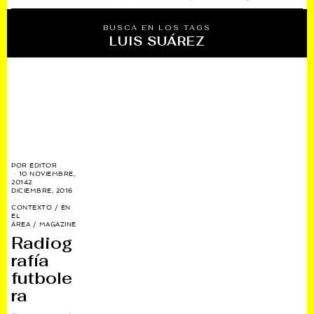
BUSCA EN LOS TAGS
LUIS SUÁREZ
POR
EDITOR
10 NOVIEMBRE,
2014
2
DICIEMBRE, 2016
CONTEXTO
/
EN
EL
ÁREA
/
MAGAZINE
Radiog
rafía
futbole
ra