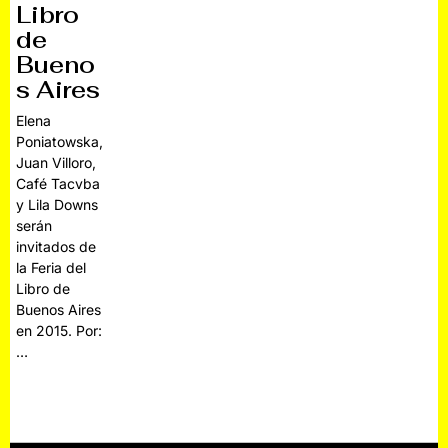
Libro
de
Bueno
s Aires
Elena
Poniatowska,
Juan Villoro,
Café Tacvba
y Lila Downs
serán
invitados de
la Feria del
Libro de
Buenos Aires
en 2015. Por:
…