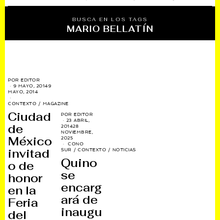
BUSCA EN LOS TAGS
MARIO BELLATÍN
POR
EDITOR
9 MAYO, 2014
9
MAYO, 2014
CONTEXTO
/
MAGAZINE
Ciudad
POR
EDITOR
23 ABRIL,
de
2014
28
NOVIEMBRE,
México
2025
CONO
invitad
SUR
/
CONTEXTO
/
NOTICIAS
Quino
o de
se
honor
encarg
en la
ará de
Feria
inaugu
del