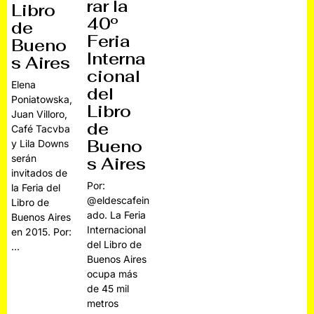
rar la
Libro
40º
de
Feria
Bueno
Interna
s Aires
cional
Elena
del
Poniatowska,
Libro
Juan Villoro,
de
Café Tacvba
Bueno
y Lila Downs
serán
s Aires
invitados de
Por:
la Feria del
@eldescafein
Libro de
ado. La Feria
Buenos Aires
Internacional
en 2015. Por:
del Libro de
…
Buenos Aires
ocupa más
de 45 mil
metros