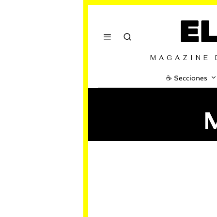
E
MAGAZINE 
☕️ Secciones