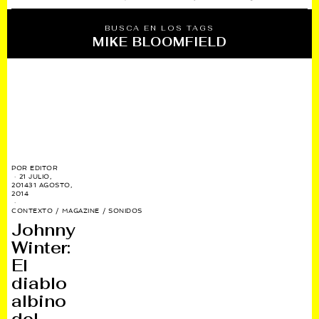
BUSCA EN LOS TAGS
MIKE BLOOMFIELD
POR
EDITOR
21 JULIO,
2014
31 AGOSTO,
2014
CONTEXTO
/
MAGAZINE
/
SONIDOS
Johnny
Winter:
El
diablo
albino