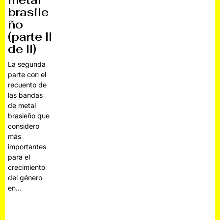
metal
brasile
ño
(parte II
de II)
La segunda
parte con el
recuento de
las bandas
de metal
brasieño que
considero
más
importantes
para el
crecimiento
del género
en…