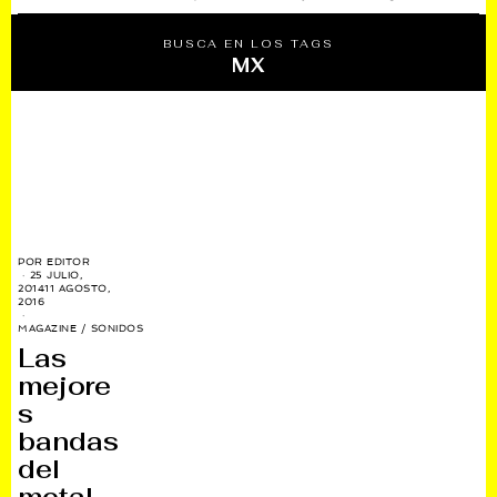
BUSCA EN LOS TAGS
MX
POR
EDITOR
25 JULIO,
2014
11 AGOSTO,
2016
MAGAZINE
/
SONIDOS
Las
mejore
s
bandas
del