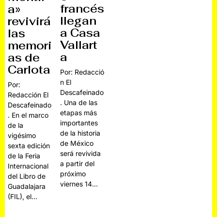
francés
a»
llegan
revivirá
a Casa
las
Vallart
memori
a
as de
Carlota
Por: Redacció
n El
Por:
Descafeinado
Redacción El
. Una de las
Descafeinado
etapas más
. En el marco
importantes
de la
de la historia
vigésimo
de México
sexta edición
será revivida
de la Feria
a partir del
Internacional
próximo
del Libro de
viernes 14…
Guadalajara
(FIL), el…