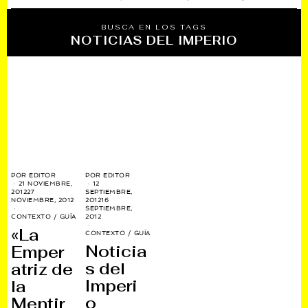
BUSCA EN LOS TAGS
NOTICIAS DEL IMPERIO
POR
EDITOR
POR
EDITOR
21 NOVIEMBRE,
12
2012
27
SEPTIEMBRE,
NOVIEMBRE, 2012
2012
16
SEPTIEMBRE,
CONTEXTO
/
GUÍA
2012
«La
CONTEXTO
/
GUÍA
Noticia
Emper
s del
atriz de
Imperi
la
o
Mentir