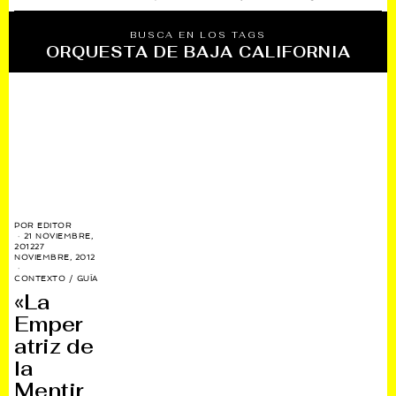
BUSCA EN LOS TAGS
ORQUESTA DE BAJA CALIFORNIA
POR
EDITOR
21 NOVIEMBRE,
2012
27
NOVIEMBRE, 2012
CONTEXTO
/
GUÍA
«La
Emper
atriz de
la
Mentir