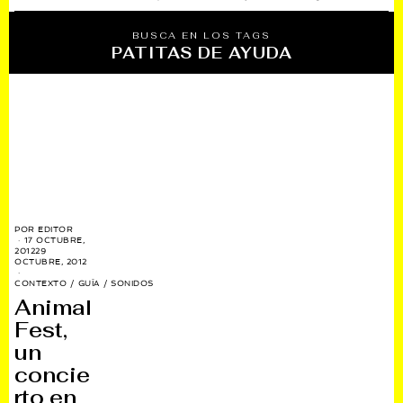
BUSCA EN LOS TAGS
PATITAS DE AYUDA
POR
EDITOR
17 OCTUBRE,
2012
29
OCTUBRE, 2012
CONTEXTO
/
GUÍA
/
SONIDOS
Animal
Fest,
un
concie
rto en