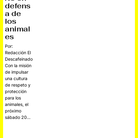
defens
a de
los
animal
es
Por:
Redacción El
Descafeinado
Con la misión
de impulsar
una cultura
de respeto y
protección
para los
animales, el
próximo
sábado 20…