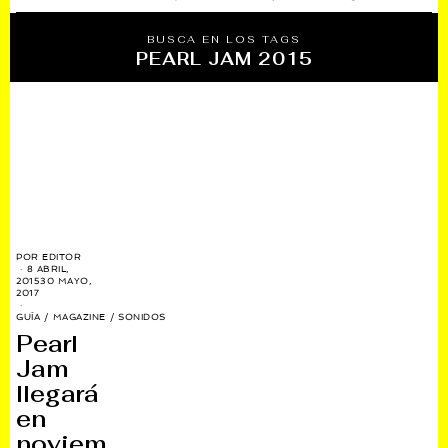
BUSCA EN LOS TAGS
PEARL JAM 2015
POR
EDITOR
8 ABRIL,
2015
30 MAYO,
2017
GUÍA
/
MAGAZINE
/
SONIDOS
Pearl
Jam
llegará
en
noviem