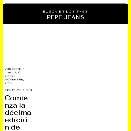
BUSCA EN LOS TAGS
PEPE JEANS
POR
EDITOR
16 JULIO,
2013
25
NOVIEMBRE,
2013
CONTEXTO
/
GUÍA
Comie
nza la
décima
edició
n de