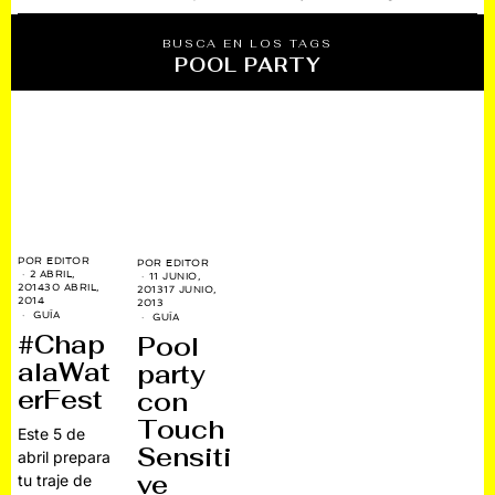
BUSCA EN LOS TAGS
POOL PARTY
POR
EDITOR
POR
EDITOR
2 ABRIL,
11 JUNIO,
2014
30 ABRIL,
2013
17 JUNIO,
2014
2013
GUÍA
GUÍA
#Chap
Pool
alaWat
party
erFest
con
Touch
Este 5 de
Sensiti
abril prepara
ve
tu traje de