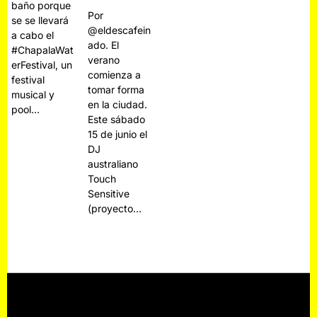
baño porque
Por
se se llevará
@eldescafein
a cabo el
ado. El
#ChapalaWat
verano
erFestival, un
comienza a
festival
tomar forma
musical y
en la ciudad.
pool…
Este sábado
15 de junio el
DJ
australiano
Touch
Sensitive
(proyecto…