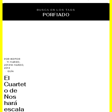
BUSCA EN LOS TAGS
PORFIADO
POR
EDITOR
11 MARZO,
2013
18 MARZO,
2013
GUÍA
El
Cuartet
o de
Nos
hará
escala