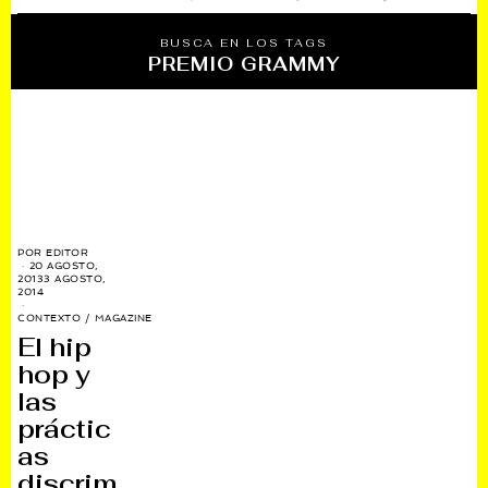
BUSCA EN LOS TAGS
PREMIO GRAMMY
POR
EDITOR
20 AGOSTO,
2013
3 AGOSTO,
2014
CONTEXTO
/
MAGAZINE
El hip
hop y
las
práctic
as
discrim