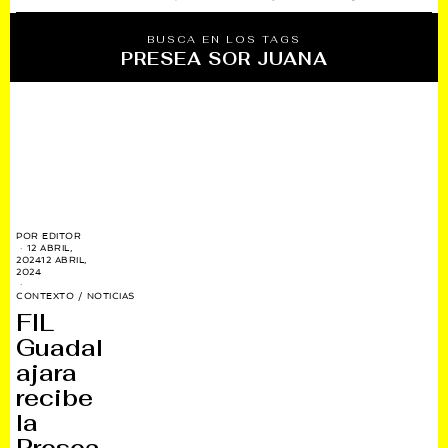
BUSCA EN LOS TAGS
PRESEA SOR JUANA
POR
EDITOR
12 ABRIL,
2024
12 ABRIL,
2024
CONTEXTO
/
NOTICIAS
FIL
Guadal
ajara
recibe
la