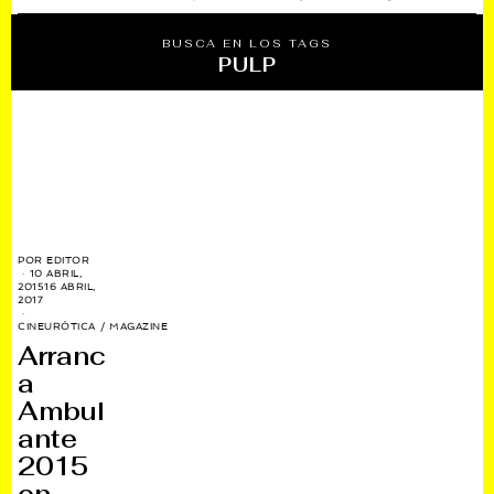
BUSCA EN LOS TAGS
PULP
POR
EDITOR
10 ABRIL,
2015
16 ABRIL,
2017
CINEURÓTICA
/
MAGAZINE
Arranc
a
Ambul
ante
2015