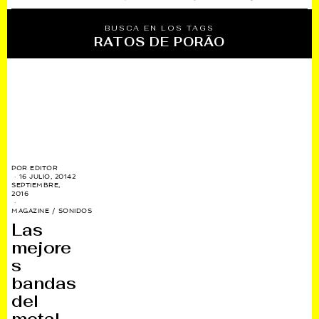
BUSCA EN LOS TAGS
RATOS DE PORÃO
POR
EDITOR
16 JULIO, 2014
2
SEPTIEMBRE,
2016
MAGAZINE
/
SONIDOS
Las
mejore
s
bandas
del