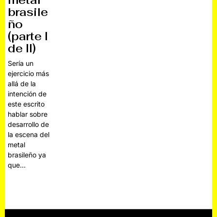
metal
brasile
ño
(parte I
de II)
Sería un
ejercicio más
allá de la
intención de
este escrito
hablar sobre
desarrollo de
la escena del
metal
brasileño ya
que…