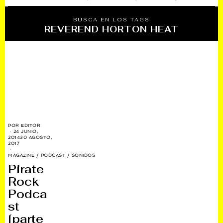
BUSCA EN LOS TAGS
REVEREND HORTON HEAT
POR
EDITOR
24 JUNIO,
2014
30 AGOSTO,
2017
MAGAZINE
/
PODCAST
/
SONIDOS
Pirate
Rock
Podca
st
[parte