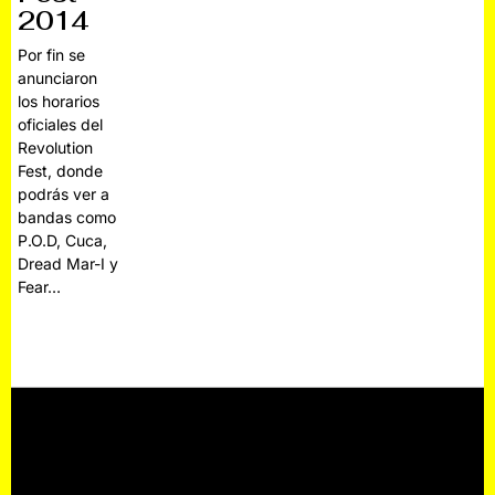
2014
Por fin se
anunciaron
los horarios
oficiales del
Revolution
Fest, donde
podrás ver a
bandas como
P.O.D, Cuca,
Dread Mar-I y
Fear…