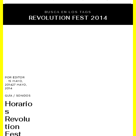
BUSCA EN LOS TAGS
REVOLUTION FEST 2014
POR
EDITOR
15 MAYO,
2014
27 MAYO,
2014
GUÍA
/
SONIDOS
Horario
s
Revolu
tion
Fest