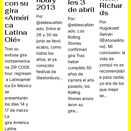
nbury
les 3
con su
Richar
2013
de abril
gira
ds
«Améri
Por
Por:
Por:
@eldescafein
ca
@eldescafein
Hugokoatl
ado. Entre el
Latina
ado. Los
Galván
26 y 30 de
Rolling
Olé»
(@AtonalAto
junio se llevó
Stones
no). Mi
acabo, como
Tras su
confirman
conclusion: la
todos los
exitosa gira
gira Tras
vida de
años, el ya
norteamerica
haber
yonqui no es
conocido
na ZIP CODE
cumplido 50
recomendabl
festival de
tour, regresan
años de
e para nadie;
Glastonbury…
a Latinoamér
carrera el año
yo era de los
ica En México
pasado, los
que mejor
se
Rolling
se…
presentarán
Stones anunc
los días 14 y
iaron su
17 de marzo
gira…
La
gira América
Latina