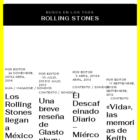
BUSCA EN LOS TAGS
ROLLING STONES
POR
EDITOR
POR
EDITOR
24 NOVIEMBRE,
POR
EDITOR
3 ABRIL, 2013
9
2015
2 ABRIL,
10 JULIO,
POR
EDITOR
ABRIL, 2013
2016
2013
10 JULIO,
11 SEPTIEMBRE,
2013
2012
16
CONTEXTO
/
SONIDOS
GUÍA
/
MAGAZINE
/
SONIDOS
SEPTIEMBRE,
El
CONTEXTO
/
SONIDOS
Los
2012
Una
CONTEXTO
Descaf
Rolling
«Vida»,
breve
einado
Stones
las
reseña
Diario
llegan
memori
de
–
a
as de
Glasto
Miérco
México
Keith