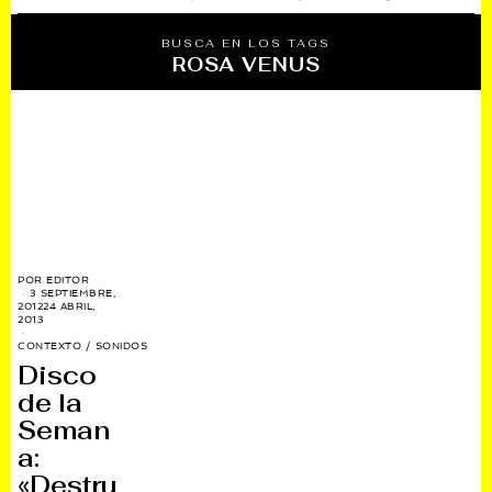
BUSCA EN LOS TAGS
ROSA VENUS
POR
EDITOR
3 SEPTIEMBRE,
2012
24 ABRIL,
2013
CONTEXTO
/
SONIDOS
Disco
de la
Seman
a:
«Destru