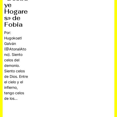
ye
Hogare
s» de
Fobia
Por:
Hugokoatl
Galván
(@AtonalAto
no). Siento
celos del
demonio.
Siento celos
de Dios. Entre
el cielo y el
infierno,
tengo celos
de los…