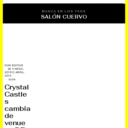
BUSCA EN LOS TAGS
SALÓN CUERVO
POR
EDITOR
26 MARZO,
2013
12 ABRIL,
2013
GUÍA
Crystal
Castle
s
cambia
de
venue