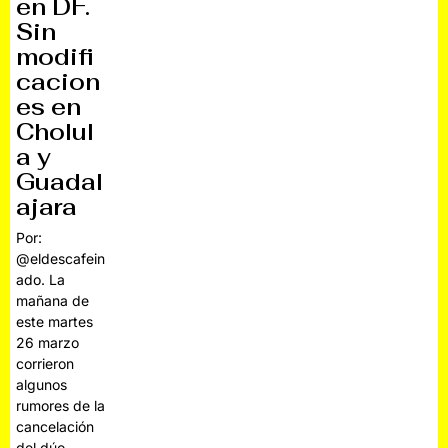
en DF.
Sin
modifi
cacion
es en
Cholul
a y
Guadal
ajara
Por:
@eldescafein
ado. La
mañana de
este martes
26 marzo
corrieron
algunos
rumores de la
cancelación
del dúo