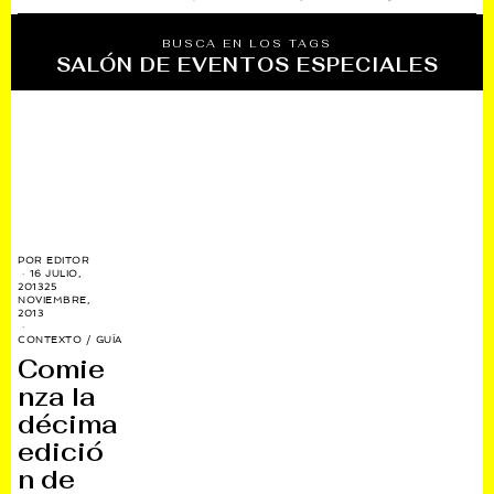
BUSCA EN LOS TAGS
SALÓN DE EVENTOS ESPECIALES
POR
EDITOR
16 JULIO,
2013
25
NOVIEMBRE,
2013
CONTEXTO
/
GUÍA
Comie
nza la
décima
edició
n de