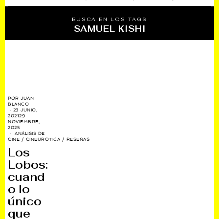
BUSCA EN LOS TAGS
SAMUEL KISHI
POR
JUAN
BLANCO
23 JUNIO,
2021
29
NOVIEMBRE,
2025
ANÁLISIS DE
CINE
/
CINEURÓTICA
/
RESEÑAS
Los
Lobos:
cuand
o lo
único
que