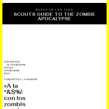
BUSCA EN LOS TAGS
SCOUTS GUIDE TO THE ZOMBIE
APOCALYPSE
POR
EDITOR
24 NOVIEMBRE,
2015
29
NOVIEMBRE,
2015
CINEURÓTICA
/
MAGAZINE
«A la
*&$%!
con los
zombis