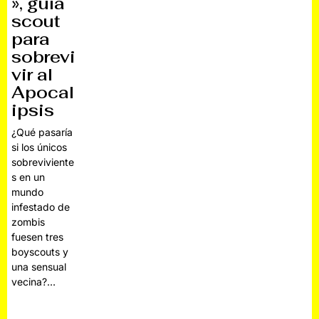
», guía
scout
para
sobrevi
vir al
Apocal
ipsis
¿Qué pasaría
si los únicos
sobreviviente
s en un
mundo
infestado de
zombis
fuesen tres
boyscouts y
una sensual
vecina?…