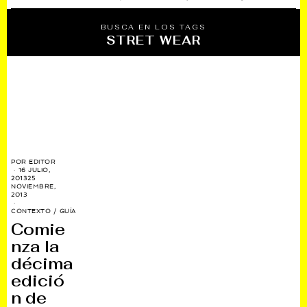
BUSCA EN LOS TAGS
STRET WEAR
POR
EDITOR
16 JULIO,
2013
25
NOVIEMBRE,
2013
CONTEXTO
/
GUÍA
Comie
nza la
décima
edició
n de