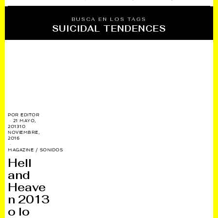
BUSCA EN LOS TAGS
SUICIDAL TENDENCES
POR
EDITOR
21 MAYO,
2013
10
NOVIEMBRE,
2016
MAGAZINE
/
SONIDOS
Hell
and
Heave
n 2013
o lo