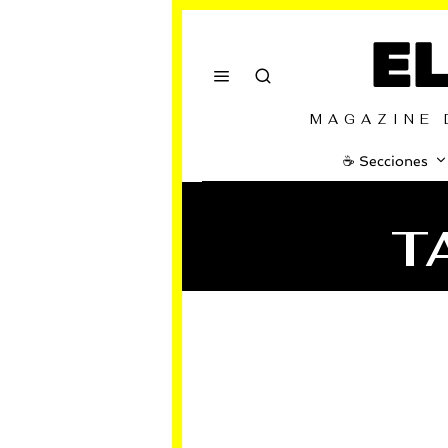
E
MAGAZINE 
☕️ Secciones
T