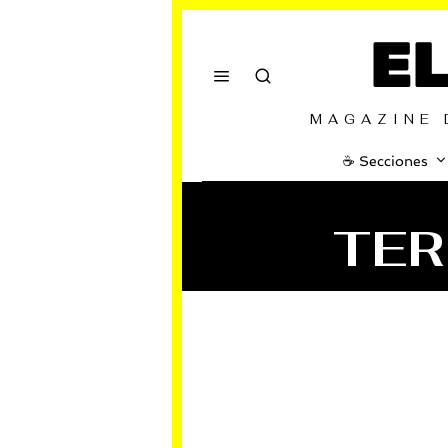
E
MAGAZINE 
☕️ Secciones
TER